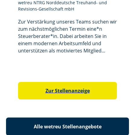
wetreu NTRG Norddeutsche Treuhand- und
Revisions-Gesellschaft mbH

Kiel
wetreu 
Zur Verstärkung unseres Teams suchen wir
Revision
zum nächstmöglichen Termin eine*n
Steuerberater*in. Dabei arbeiten Sie in
Sie hab
einem modernen Arbeitsumfeld und
Gesetz
unterstützen als motiviertes Mitglied...
kontinu
moderne
hervorr
besonde
Zur Stellenanzeige
Alle wetreu Stellenangebote