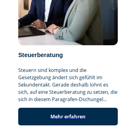
Steuerberatung
Wirts
Steuern sind komplex und die
Wirtsch
Gesetzgebung ändert sich gefühlt im
und lief
Sekundentakt. Gerade deshalb lohnt es
Entsche
sich, auf eine Steuerberatung zu setzen, die
oder Ko
sich in diesem Paragrafen-Dschungel...
Transpa
Mehr erfahren