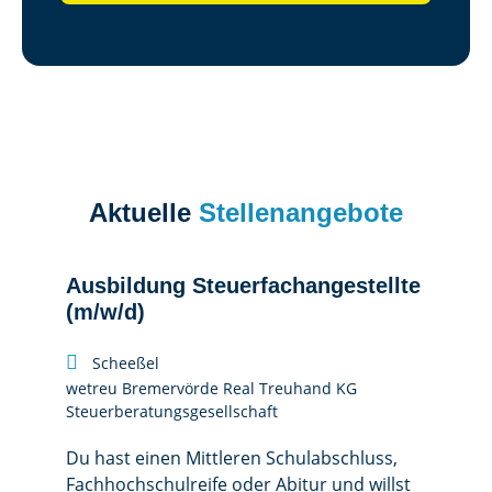
Aktuelle
Stellenangebote
Ausbildung Steuerfachangestellte
Ausbi
(m/w/d)
(m/w/


Scheeßel
Brem
wetreu Bremervörde Real Treuhand KG
wetreu 
Steuerberatungs­gesellschaft
Steuerbe
Du hast einen Mittleren Schulabschluss,
Du hast
Fachhochschulreife oder Abitur und willst
Fachhoc