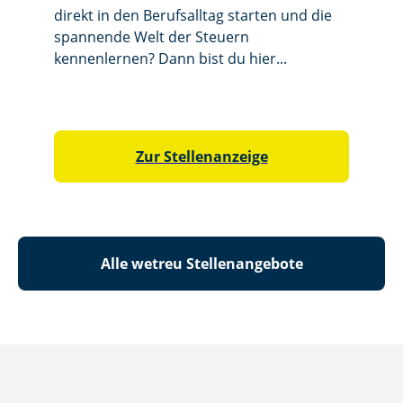
direkt in den Berufsalltag starten und die
direkt i
spannende Welt der Steuern
spannen
kennenlernen? Dann bist du hier...
kennenl
Zur Stellenanzeige
Alle wetreu Stellenangebote