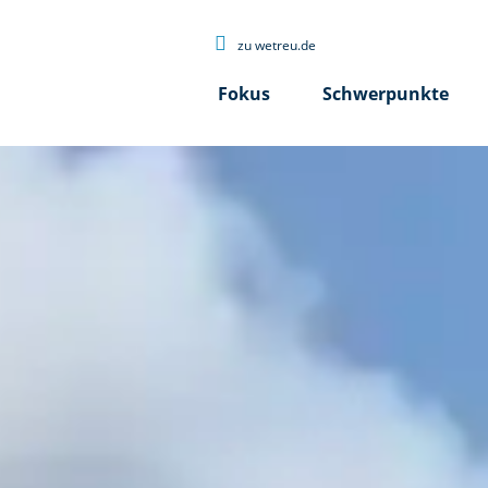

zu wetreu.de
Fokus
Schwerpunkte