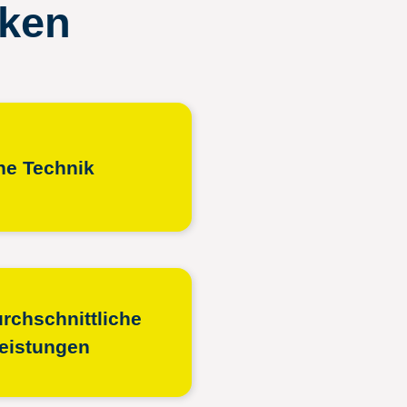
ken
e Technik
rch­schnittliche
leistungen