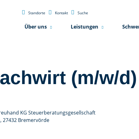



Standorte
Kontakt
Suche
Über uns
Leistungen
Schwe
achwirt (m/w/d)
euhand KG Steuerberatungs­gesellschaft
8, 27432 Bremervörde