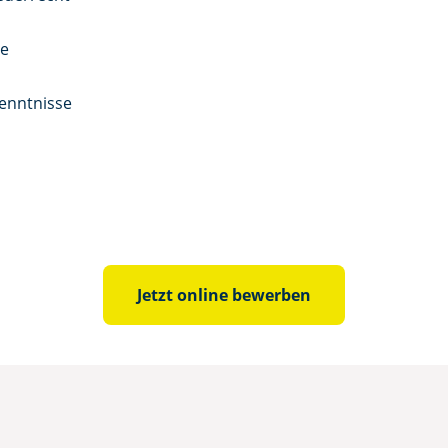
ce
enntnisse
Jetzt online bewerben