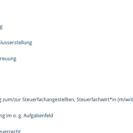
ng
lusserstellung
treuung
 zum/zur Steuerfachangestellten, Steuerfachwirt*in (m/w/d
ng im o. g. Aufgabenfeld
euerrecht