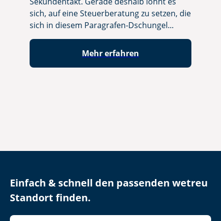
Sekundentakt. Gerade deshalb lohnt es
Entsche
sich, auf eine Steuerberatung zu setzen, die
oder Ko
sich in diesem Paragrafen-Dschungel...
Transpa
Mehr erfahren
Einfach & schnell den passenden wetreu
Standort finden.