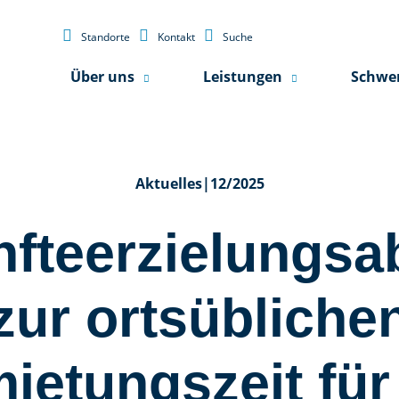



Standorte
Kontakt
Suche
Über uns
Leistungen
Schwe
Aktuelles
|
12/2025
fteerzielungsa
zur ortsübliche
ietungszeit für