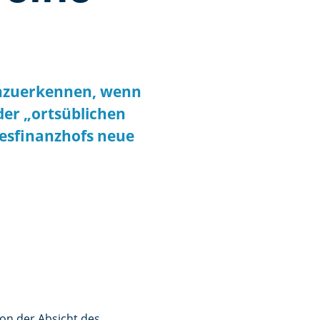
g
anzuerkennen, wenn
der „ortsüblichen
desfinanzhofs neue
von der Absicht des