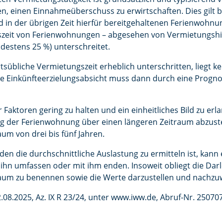
n, einen Einnahmeüberschuss zu erwirtschaften. Dies gilt b
d in der übrigen Zeit hierfür bereitgehaltenen Ferienwohn
szeit von Ferienwohnungen – abgesehen von Vermietungshi
destens 25 %) unterschreitet.
sübliche Vermietungszeit erheblich unterschritten, liegt k
Die Einkünfteerzielungsabsicht muss dann durch eine Prog
aktoren gering zu halten und ein einheitliches Bild zu erlan
g der Ferienwohnung über einen längeren Zeitraum abzustel
 von drei bis fünf Jahren.
den die durchschnittliche Auslastung zu ermitteln ist, kan
, ihn umfassen oder mit ihm enden. Insoweit obliegt die Da
traum zu benennen sowie die Werte darzustellen und nachzu
08.2025, Az. IX R 23/24, unter www.iww.de, Abruf-Nr. 25070