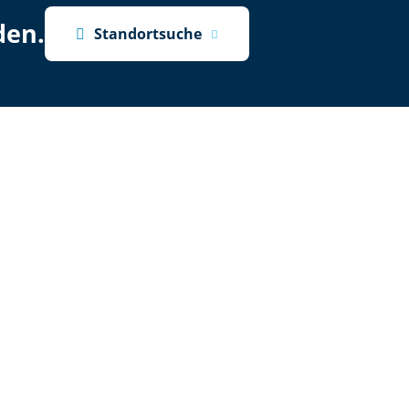
den.

Standortsuche