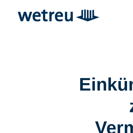
Einkün
Verm