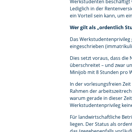
Werkstudenten beschäftigt w
Lediglich in der Rentenvers
ein Vorteil sein kann, um e
Wer gilt als „ordentlich S
Das Werkstudentenprivileg g
eingeschrieben (immatrikuli
Dies setzt voraus, dass die
überschreitet – und zwar u
Minijob mit 8 Stunden pro 
In der vorlesungsfreien Ze
Rahmen der arbeitszeitrecht
warum gerade in dieser Zei
Werkstudentenprivileg keine
Für landwirtschaftliche Bet
liegen. Der Status als orde
das (gegebenenfalls vorläuf