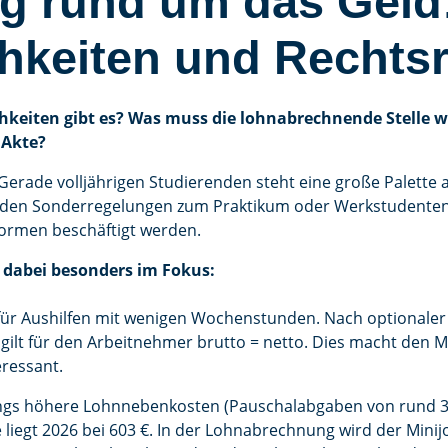
g rund um das Geld: 
hkeiten und Recht
hkeiten gibt es? Was muss die lohnabrechnende Stelle 
 Akte?
Gerade volljährigen Studierenden steht eine große Palette 
den Sonderregelungen zum Praktikum oder Werkstudentenpr
formen beschäftigt werden.
 dabei besonders im Fokus:
 für Aushilfen mit wenigen Wochenstunden. Nach optionaler
gilt für den Arbeitnehmer brutto = netto. Dies macht den M
eressant.
dings höhere Lohnnebenkosten (Pauschalabgaben von rund 30
liegt 2026 bei 603 €. In der Lohnabrechnung wird der Minijo