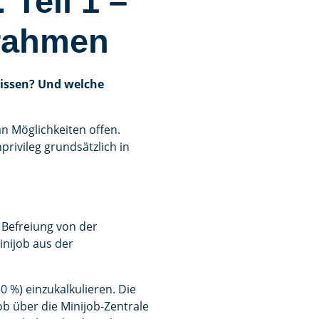
Teil 1 –
srahmen
wissen? Und welche
an Möglichkeiten offen.
ivileg grundsätzlich in
 Befreiung von der
inijob aus der
 %) einzukalkulieren. Die
b über die Minijob-Zentrale