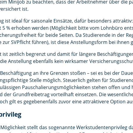
 beim Minijob zu beachten, dass der Arbeitnehmer über die
ersichert ist.
g ist ideal für saisonale Einsätze, dafür besonders attrakti
 5 % erhoben werden (Möglichkeit bitte vom Lohnbüro ents
sicherungsfreiheit für beide Seiten. Da Studierende in der Re
 zur SVPflicht führen), ist diese Anstellungsform bei ihne
t ist zeitlich begrenzt und damit für längere Beschäftigunge
r die Anstellung ebenfalls kein wirksamer Versicherungsschu
 Beschäftigung an ihre Grenzen stoßen – sei es bei der Dau
ungspflichtige Stelle möglich. Steuerlich gelten für Studiere
ulässigen Pauschalierungsmöglichkeiten stehen offen und hä
 der Grundfreibetrag vorteilhaft einsetzen. Die wesentlic
och gilt es gegebenenfalls zuvor eine attraktivere Option au
rivileg
 Möglichkeit stellt das sogenannte Werkstudentenprivileg da