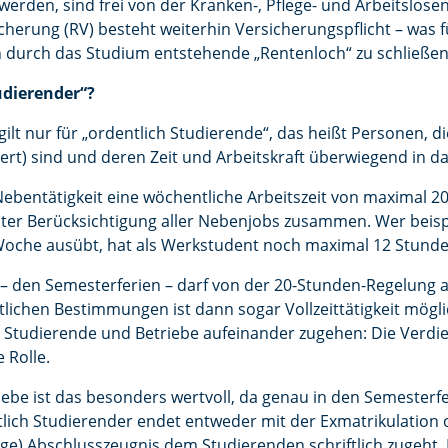
erden, sind frei von der Kranken-, Pflege- und Arbeitslosen
icherung (RV) besteht weiterhin Versicherungspflicht – was 
in durch das Studium entstehende „Rentenloch“ zu schließe
tudierender“?
ilt nur für „ordentlich Studierende“, das heißt Personen, d
ert) sind und deren Zeit und Arbeitskraft überwiegend in d
 Nebentätigkeit eine wöchentliche Arbeitszeit von maximal 2
nter Berücksichtigung aller Nebenjobs zusammen. Wer beisp
Woche ausübt, hat als Werkstudent noch maximal 12 Stunde
it – den Semesterferien – darf von der 20-Stunden-Regelung
lichen Bestimmungen ist dann sogar Vollzeittätigkeit mögli
t Studierende und Betriebe aufeinander zugehen: Die Verdi
 Rolle.
riebe ist das besonders wertvoll, da genau in den Semesterfe
ntlich Studierender endet entweder mit der Exmatrikulatio
ige) Abschlusszeugnis dem Studierenden schriftlich zugeht. D