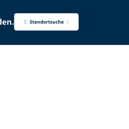
den.

Standortsuche