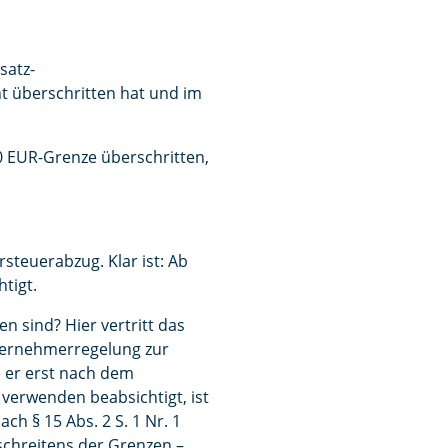
satz-
t überschritten hat und im
 EUR-Grenze überschritten,
steuerabzug. Klar ist: Ab
tigt.
n sind? Hier vertritt das
nternehmerregelung zur
 er erst nach dem
erwenden beabsichtigt, ist
 § 15 Abs. 2 S. 1 Nr. 1
schreitens der Grenzen –