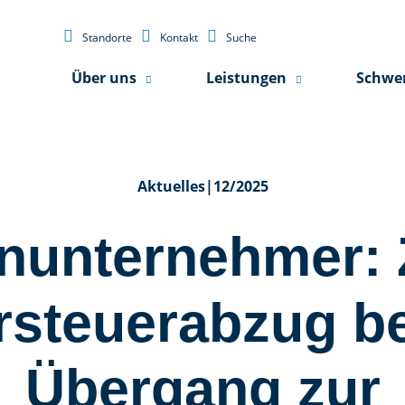



Standorte
Kontakt
Suche
Über uns
Leistungen
Schwe
Aktuelles
|
12/2025
inunternehmer:
rsteuerabzug b
Übergang zur